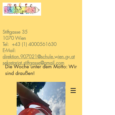
Stiftgasse 35
1070 Wien
Tel:
+43 (1) 4000561630
E-Mail:
direktion.907021@schule.wien.gv.at
sekretariat.stiftgasse@gmail.com
Die Woche unter dem Motto: Wir
sind draußen!