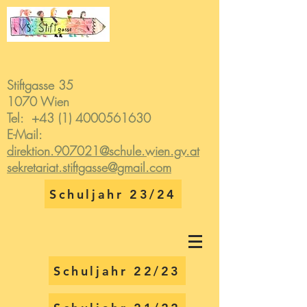
Stiftgasse 35
1070 Wien
Tel:
+43 (1) 4000561630
E-Mail:
direktion.907021@schule.wien.gv.at
sekretariat.stiftgasse@gmail.com
Schuljahr 23/24
Schuljahr 22/23