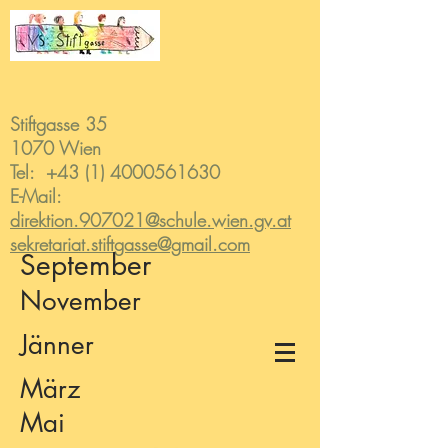
Stiftgasse 35
1070 Wien
Tel:
+43 (1) 4000561630
E-Mail:
direktion.907021@schule.wien.gv.at
sekretariat.stiftgasse@gmail.com
September
November
Jänner
März
Mai